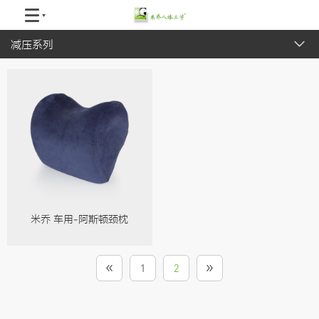
减压系列
全部
办公系列
睡眠系列
减压系列
护脊系列
产品配件
米乔 车用-阿斯顿颈枕
1
2